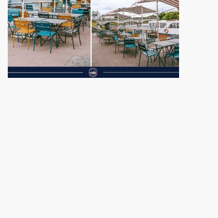
Réservez votre table dès maintenant !
Au
Saint L’Eau
, chaque moment est unique… et les places sont limitées à
bord de notre péniche !
Pour profiter d’une dégustation d’huîtres fraîches, de fruits de mer et de
planches gourmandes dans un cadre convivial au fil de l’eau, pensez à
réserver votre table.
👉 Que ce soit pour un dîner en amoureux, une sortie entre amis ou un
apéritif festif, assurez-vous d’avoir la meilleure place en embarquant à nos
côtés.